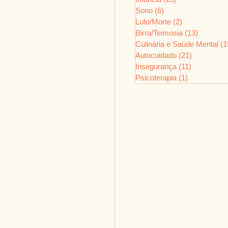
Sono
(6)
6 posts
Luto/Morte
(2)
2 posts
Birra/Teimosia
(13)
13 posts
Culinária e Saúde Mental
(1
Autocuidado
(21)
21 posts
Insegurança
(11)
11 posts
Psicoterapia
(1)
1 post