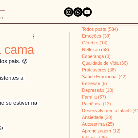
to
Todos posts
(584)
584 posts
Emoções
(39)
39 posts
Cérebro
(14)
14 posts
ia cama
Reflexão
(58)
58 posts
Esperança
(9)
9 posts
dos pais. 😟
Qualidade de Vida
(66)
66 p
Professores
(36)
36 posts
Saúde Emocional
(42)
42 po
stentes a 
Estresse
(8)
8 posts
Depressão
(18)
18 posts
Família
(67)
67 posts
e se estiver na 
Paciência
(13)
13 posts
Desenvolvimento Infantil
(4
Ansiedade
(39)
39 posts
Autoestima
(25)
25 posts
 
Aprendizagem
(12)
12 posts
Infância
(25)
25 posts