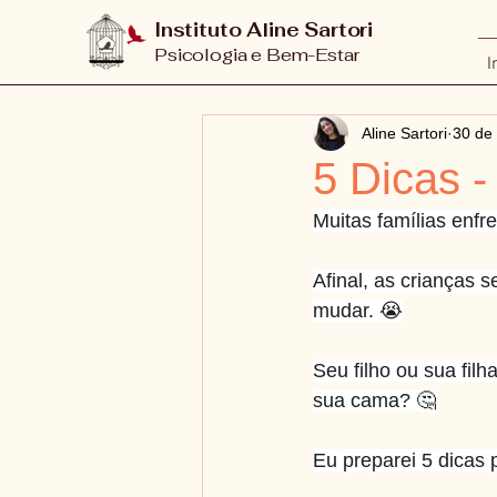
Instituto Aline Sartori
Psicologia e Bem-Estar
I
Aline Sartori
30 de 
5 Dicas -
Muitas famílias enfr
Afinal, as crianças 
mudar. 😭
Seu filho ou sua fil
sua cama? 🤔
Eu preparei 5 dicas 