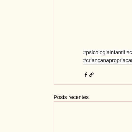
#psicologiainfantil
#c
#criançanapropriac
Posts recentes