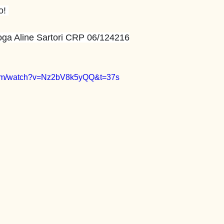
o! 
oga Aline Sartori CRP 06/124216
com/watch?v=Nz2bV8k5yQQ&t=37s