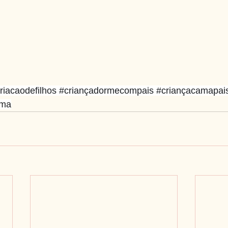
riacaodefilhos
#criançadormecompais
#criançacamapai
ama