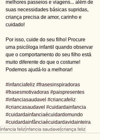
melhores passeios e viagens... além de 
suas necessidades básicas supridas, 
criança precisa de amor, carinho e 
cuidado!
Por isso, cuide do seu filho! Procure 
uma psicóloga infantil quando observar 
que o comportamento do seu filho está 
muito diferente do que o costume! 
Podemos ajudá-lo a melhorar!
#infanciafeliz
#frasesinspiradoras
#frasesmotivadoras
#paispresentes
#infanciasaudavel
#criancafeliz
#criancasaudavel
#cuidardainfancia
#cuidardainfanciaécuidardomundo
#cuidardainfânciaécuidardavidainteira
infancia feliz
infancia saudavel
criança feliz