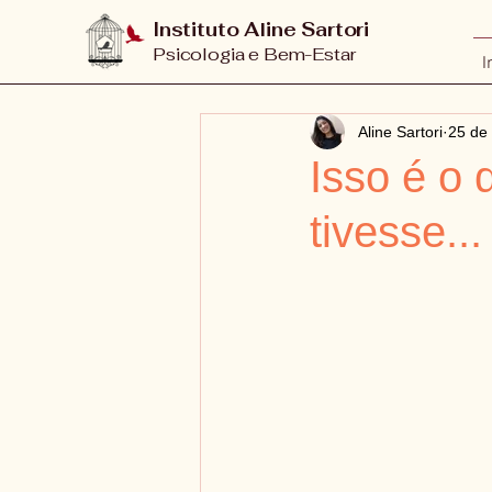
Instituto Aline Sartori
Psicologia e Bem-Estar
I
Aline Sartori
25 de 
Isso é o 
tivesse...