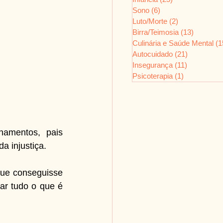
Sono
(6)
6 posts
Luto/Morte
(2)
2 posts
Birra/Teimosia
(13)
13 posts
Culinária e Saúde Mental
(1
Autocuidado
(21)
21 posts
Insegurança
(11)
11 posts
Psicoterapia
(1)
1 post
amentos, pais 
a injustiça.
ue conseguisse 
ar tudo o que é 