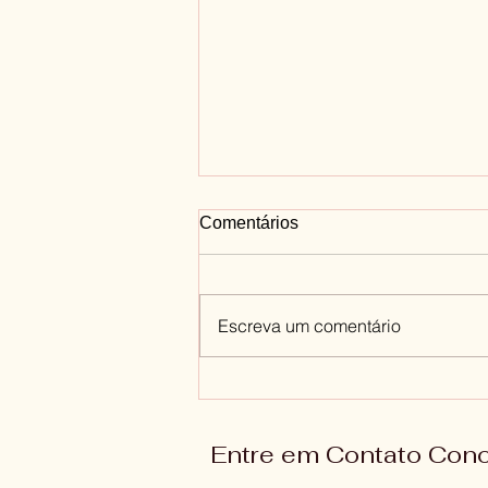
Comentários
Escreva um comentário
Como você deve tratar a si
mesmo(a)?
Entre em Contato Con