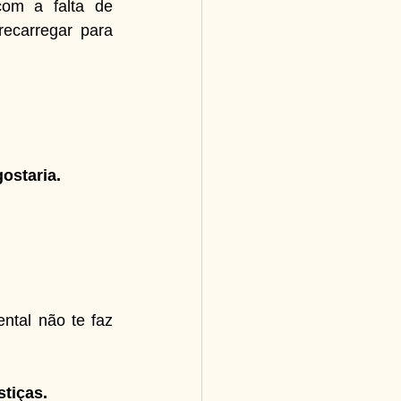
om a falta de 
ecarregar para 
gostaria.
ntal não te faz 
stiças.