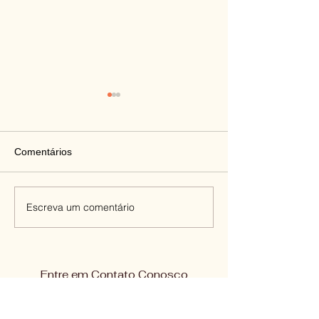
Comentários
Importância do Abraço
Escreva um comentário
Atividade em Fam
Receita
Entre em Contato Conosco
Nome
*