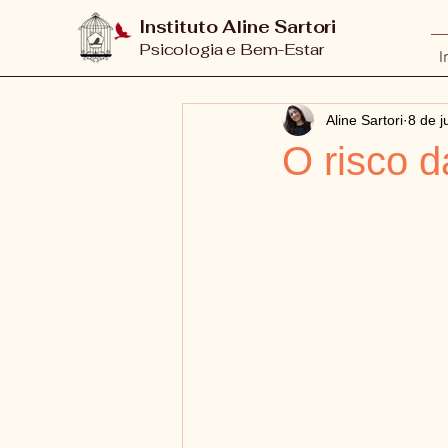
Instituto Aline Sartori
Psicologia e Bem-Estar
I
Aline Sartori
8 de j
O risco d