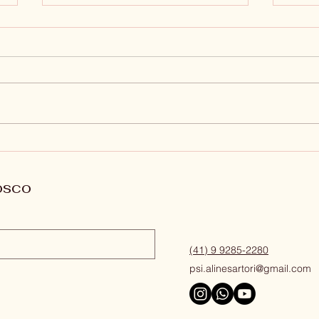
Pass
Ansiedade e Pensamentos
negativos
osco
(41) 9 9285-2280
psi.alinesartori@gmail.com