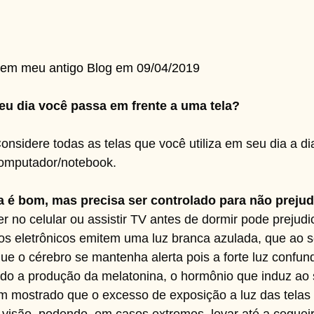
 em meu antigo Blog em 09/04/2019
u dia você passa em frente a uma tela?
nsidere todas as telas que você utiliza em seu dia a dia:
 computador/notebook.
a é bom, mas precisa ser controlado para não prejud
 no celular ou assistir TV antes de dormir pode prejudi
os eletrônicos emitem uma luz branca azulada, que ao s
que o cérebro se mantenha alerta pois a forte luz confund
ndo a produção da melatonina, o hormônio que induz ao 
em mostrado que o excesso de exposição a luz das telas