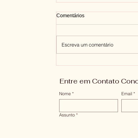
Comentários
Escreva um comentário
Quem sou eu? Quando a
Ansiedade te faz se
questionar
Entre em Contato Con
Nome
*
Email
*
Assunto
*