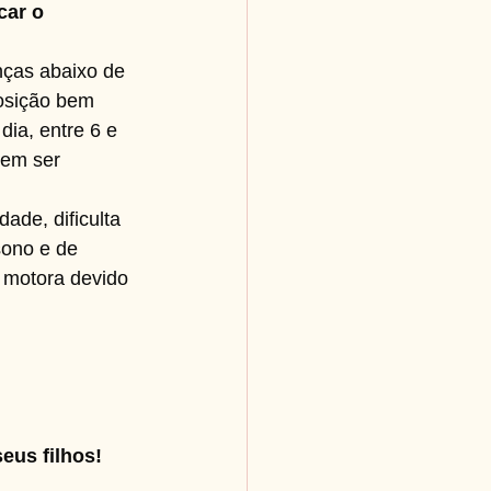
ar o 
nças abaixo de 
osição bem 
dia, entre 6 e 
vem ser 
ade, dificulta 
sono e de 
 motora devido 
eus filhos!