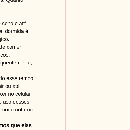
ra. Quanto 
 sono e até 
l dormida é 
ico, 
 de comer 
cos, 
sequentemente, 
ndo esse tempo 
ir ou até 
er no celular 
o uso desses 
o modo noturno.
mos que elas 