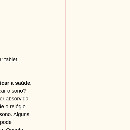
 tablet, 
icar a saúde.
car o sono?
er absorvida 
e o relógio 
sono. Alguns 
 pode 