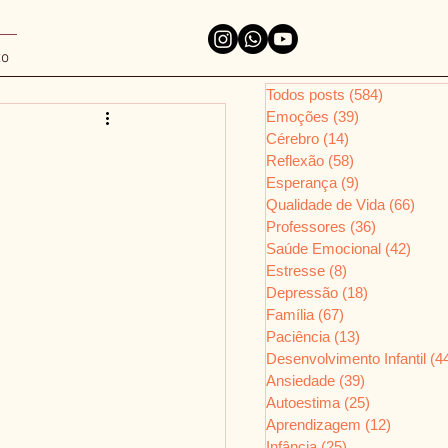
to
Todos posts
(584)
584 posts
Emoções
(39)
39 posts
Cérebro
(14)
14 posts
Reflexão
(58)
58 posts
Esperança
(9)
9 posts
Qualidade de Vida
(66)
66 p
Professores
(36)
36 posts
Saúde Emocional
(42)
42 po
Estresse
(8)
8 posts
Depressão
(18)
18 posts
Família
(67)
67 posts
Paciência
(13)
13 posts
Desenvolvimento Infantil
(4
Ansiedade
(39)
39 posts
Autoestima
(25)
25 posts
Aprendizagem
(12)
12 posts
Infância
(25)
25 posts