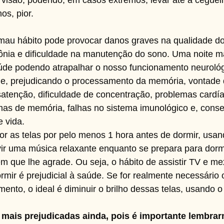
 visão, podendo, em casos extremos, levar até a ceguei
os, pior.
au hábito pode provocar danos graves na qualidade do
nia e dificuldade na manutenção do sono. Uma noite ma
aúde podendo atrapalhar o nosso funcionamento neurológ
e, prejudicando o processamento da memória, vontade
atenção, dificuldade de concentração, problemas cardía
lemas de memória, falhas no sistema imunológico e, con
 vida.
or as telas por pelo menos 1 hora antes de dormir, usa
uvir uma música relaxante enquanto se prepara para dorm
 que lhe agrade. Ou seja, o hábito de assistir TV e mex
mir é prejudicial à saúde. Se for realmente necessário 
nto, o ideal é diminuir o brilho dessas telas, usando 
 mais prejudicadas ainda, pois é importante lembrar