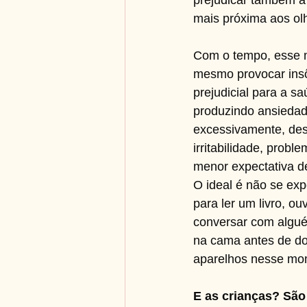
prejudicar também a
mais próxima aos olh
Com o tempo, esse m
mesmo provocar insô
prejudicial para a s
produzindo ansiedad
excessivamente, des
irritabilidade, prob
menor expectativa de
O ideal é não se exp
para ler um livro, o
conversar com alguém
na cama antes de dor
aparelhos nesse mome
E as crianças? São