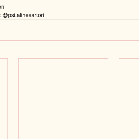
ri
 @psi.alinesartori