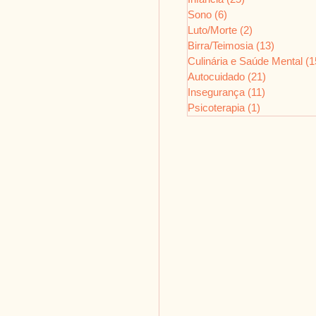
Sono
(6)
6 posts
Luto/Morte
(2)
2 posts
Birra/Teimosia
(13)
13 posts
Culinária e Saúde Mental
(1
Autocuidado
(21)
21 posts
Insegurança
(11)
11 posts
Psicoterapia
(1)
1 post