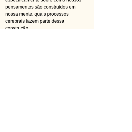
pensamentos são construídos em 
nossa mente, quais processos 
cerebrais fazem parte dessa 
construção.  
Se desejar, deixe seu comentário 
abaixo, compartilhe experiências e 
conhecimentos!  
Até a próxima, Psicóloga Aline Sartori  
Ver tudo
Posts recentes