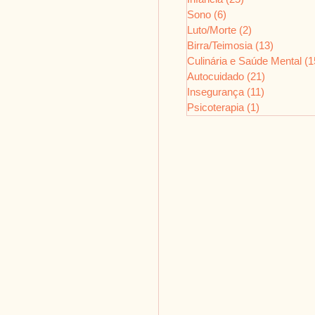
Sono
(6)
6 posts
Luto/Morte
(2)
2 posts
Birra/Teimosia
(13)
13 posts
Culinária e Saúde Mental
(1
Autocuidado
(21)
21 posts
Insegurança
(11)
11 posts
Psicoterapia
(1)
1 post