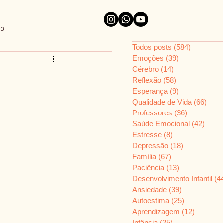
to
Todos posts
(584)
584 posts
Emoções
(39)
39 posts
Cérebro
(14)
14 posts
Reflexão
(58)
58 posts
Esperança
(9)
9 posts
Qualidade de Vida
(66)
66 p
Professores
(36)
36 posts
Saúde Emocional
(42)
42 po
Estresse
(8)
8 posts
Depressão
(18)
18 posts
Família
(67)
67 posts
Paciência
(13)
13 posts
Desenvolvimento Infantil
(4
Ansiedade
(39)
39 posts
Autoestima
(25)
25 posts
Aprendizagem
(12)
12 posts
Infância
(25)
25 posts