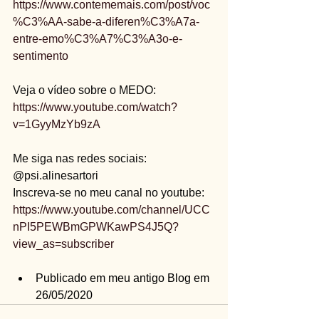
https://www.contememais.com/post/voc
%C3%AA-sabe-a-diferen%C3%A7a-
entre-emo%C3%A7%C3%A3o-e-
sentimento
Veja o vídeo sobre o MEDO:
https://www.youtube.com/watch?
v=1GyyMzYb9zA
Me siga nas redes sociais: 
@psi.alinesartori
Inscreva-se no meu canal no youtube: 
https://www.youtube.com/channel/UCC
nPI5PEWBmGPWKawPS4J5Q?
view_as=subscriber
Publicado em meu antigo Blog em 
26/05/2020