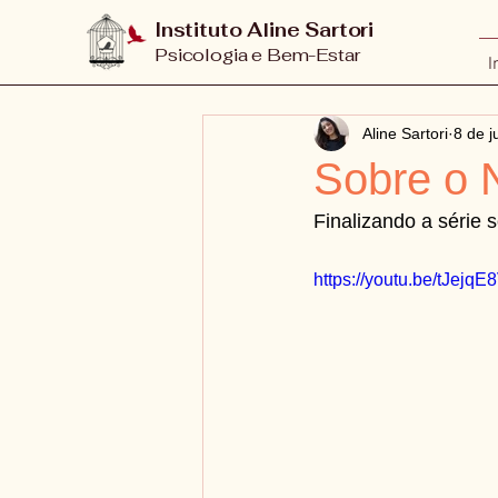
Instituto Aline Sartori
Psicologia e Bem-Estar
I
Aline Sartori
8 de j
Sobre o 
Finalizando a série
https://youtu.be/tJejq