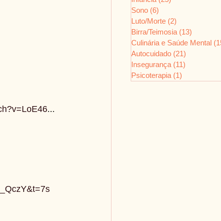
Sono
(6)
6 posts
Luto/Morte
(2)
2 posts
Birra/Teimosia
(13)
13 posts
Culinária e Saúde Mental
(1
Autocuidado
(21)
21 posts
Insegurança
(11)
11 posts
Psicoterapia
(1)
1 post
tch?v=LoE46
...  
x_QczY&t=7s