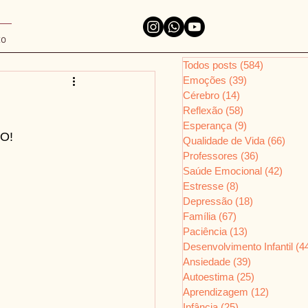
to
Todos posts
(584)
584 posts
Emoções
(39)
39 posts
Cérebro
(14)
14 posts
Reflexão
(58)
58 posts
Esperança
(9)
9 posts
JO!
Qualidade de Vida
(66)
66 p
Professores
(36)
36 posts
Saúde Emocional
(42)
42 po
Estresse
(8)
8 posts
Depressão
(18)
18 posts
Família
(67)
67 posts
Paciência
(13)
13 posts
Desenvolvimento Infantil
(4
Ansiedade
(39)
39 posts
Autoestima
(25)
25 posts
Aprendizagem
(12)
12 posts
Infância
(25)
25 posts