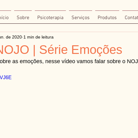
nício
Sobre
Psicoterapia
Serviços
Produtos
Conta
un. de 2020
1 min de leitura
NOJO | Série Emoções
 sobre as emoções, nesse vídeo vamos falar sobre o NO
E8VJ6E