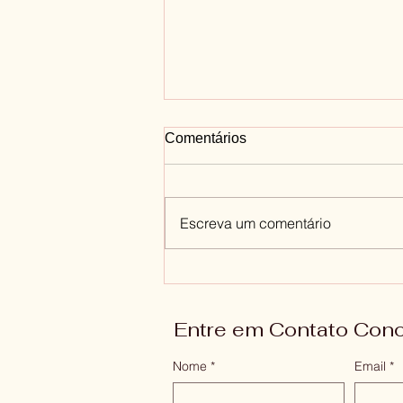
Comentários
Escreva um comentário
Quem sou eu? Quando a
Ansiedade te faz se
questionar
Entre em Contato Con
Nome
*
Email
*