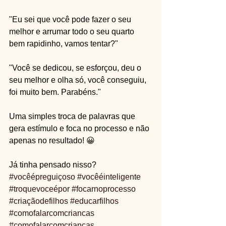
"Eu sei que você pode fazer o seu 
melhor e arrumar todo o seu quarto 
bem rapidinho, vamos tentar?"
"Você se dedicou, se esforçou, deu o 
seu melhor e olha só, você conseguiu, 
foi muito bem. Parabéns."
Uma simples troca de palavras que 
gera estímulo e foca no processo e não 
apenas no resultado! 😀
Já tinha pensado nisso? 
#vocêépreguiçoso
#vocêéinteligente
#troquevoceépor
#focarnoprocesso
#criaçãodefilhos
#educarfilhos
#comofalarcomcriancas
#comofalarcomcrianças