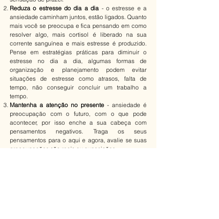
Reduza o estresse do dia a dia
- o estresse e a
ansiedade caminham juntos, estão ligados. Quanto
mais você se preocupa e fica pensando em como
resolver algo, mais cortisol é liberado na sua
corrente sanguínea e mais estresse é produzido.
Pense em estratégias práticas para diminuir o
estresse no dia a dia, algumas formas de
organização e planejamento podem evitar
situações de estresse como atrasos, falta de
tempo, não conseguir concluir um trabalho a
tempo.
Mantenha a atenção no presente
- ansiedade é
preocupação com o futuro, com o que pode
acontecer, por isso enche a sua cabeça com
pensamentos negativos. Traga os seus
pensamentos para o aqui e agora, avalie se suas
preocupações são reais ou suposições.
Respire de forma correta
- a respiração oxigena o
sangue e ajuda a te acalmar e manter o foco.
Quando perceber que está mais ansiosa(o), faça
respirações profundas ao longo do dia, de
preferência repetindo de 3 a 4 vezes.
Cuide de sua alimentação
- excesso de açúcar e
cafeína podem te deixar mais ansiosa(o). Nos dias