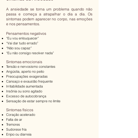
A ansiedade se torna um problema quando não
passa e começa a atrapalhar o dia a dia. Os
sintomas podem aparecer no corpo, nas emoções
e nos pensamentos.
Pensamentos negativos
“Eu vou enlouquecer”
“Vai dar tudo errado”
“Não sou capaz”
“Eu não consigo resolver nada”
Sintomas emocionais
Tensão e nervosismo constantes
Angústia, aperto no peito
Preocupações exageradas
Cansaço e exaustão frequente
Irritabilidade aumentada
Insônia ou sono agitado
Excesso de autocobrança
Sensação de estar sempre no limite
Sintomas físicos
Coração acelerado
Falta de ar
Tremores
Sudorese fria
Enjoo ou diarreia