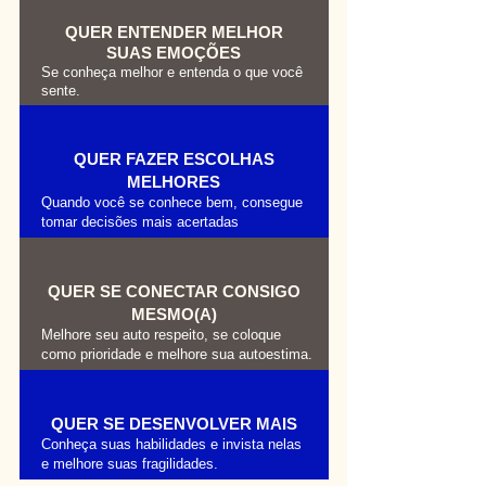
QUER ENTENDER MELHOR
SUAS EMOÇÕES
Se conheça melhor e entenda o que você
sente.
QUER FAZER ESCOLHAS
MELHORES
Quando você se conhece bem, consegue
tomar decisões mais acertadas
QUER SE CONECTAR CONSIGO
MESMO(A)
Melhore seu auto respeito, se coloque
como prioridade e melhore sua autoestima.
QUER SE DESENVOLVER MAIS
Conheça suas habilidades e invista nelas
e melhore suas fragilidades.