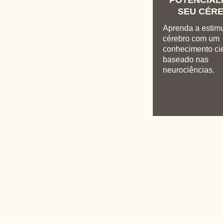
POTENCIAL
SEU CÉR
Aprenda a estimu
cérebro com um
conhecimento cie
baseado nas
neurociências.