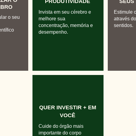
IZAR O
PRODUTIVIDADE
SEUS 
EBRO
Invista em seu cérebro e
Estimule 
lar o seu
melhore sua
através d
concentração, memória e
sentidos.
ntífico
desempenho.
QUER INVESTIR + EM
VOCÊ
Cuide do órgão mais
importante do corpo