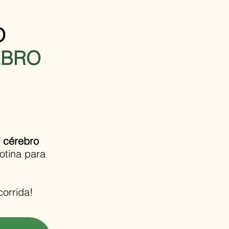
O
EBRO
o cérebro
otina para
corrida!