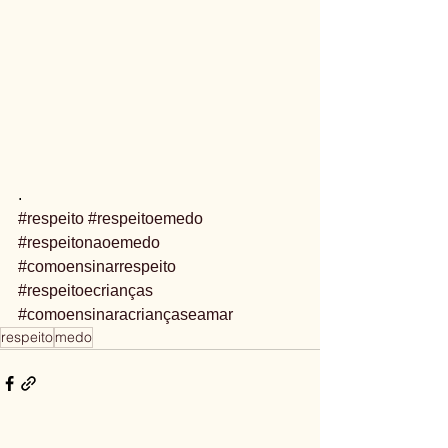
.
#respeito
#respeitoemedo
#respeitonaoemedo
#comoensinarrespeito
#respeitoecrianças
#comoensinaracriançaseamar
respeito
medo