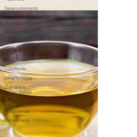
Desenvolvimento
Infantil
Ansiedade
Autoestima
Aprendizagem
Infância
Sono
Luto/Morte
Birra/Teimosia
Culinária e
Saúde Mental
Autocuidado
Insegurança
Psicoterapia