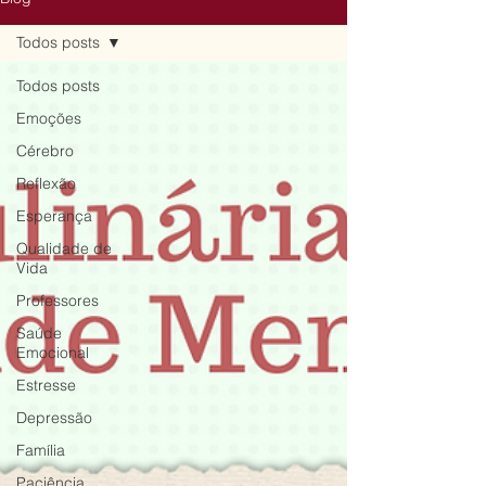
Todos posts
Todos posts
Emoções
Cérebro
Reflexão
Esperança
Qualidade de
Vida
Professores
Saúde
Emocional
Estresse
Depressão
Família
Paciência