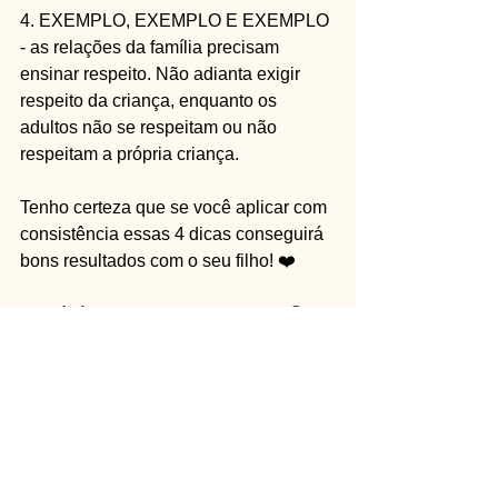
4. EXEMPLO, EXEMPLO E EXEMPLO 
- as relações da família precisam 
ensinar respeito. Não adianta exigir 
respeito da criança, enquanto os 
adultos não se respeitam ou não 
respeitam a própria criança. 
Tenho certeza que se você aplicar com 
consistência essas 4 dicas conseguirá 
bons resultados com o seu filho! ❤️
Não é fácil não, mas vale a pena! 😉
Vamos tentar? 
#meufilhonãomerespeita
#meufilhonaomerespeita
#comoensinarrespeito
#respeito