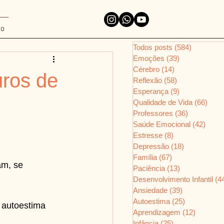
to
Todos posts
(584)
584 posts
Emoções
(39)
39 posts
Cérebro
(14)
14 posts
uros de
Reflexão
(58)
58 posts
Esperança
(9)
9 posts
Qualidade de Vida
(66)
66 p
Professores
(36)
36 posts
Saúde Emocional
(42)
42 po
Estresse
(8)
8 posts
Depressão
(18)
18 posts
Família
(67)
67 posts
m, se 
Paciência
(13)
13 posts
Desenvolvimento Infantil
(4
Ansiedade
(39)
39 posts
Autoestima
(25)
25 posts
 autoestima 
Aprendizagem
(12)
12 posts
Infância
(25)
25 posts