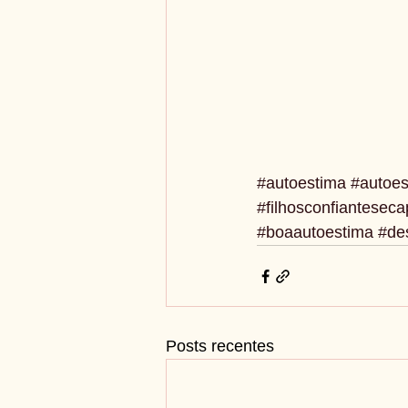
#autoestima
#autoes
#filhosconfiantesec
#boaautoestima
#des
Posts recentes