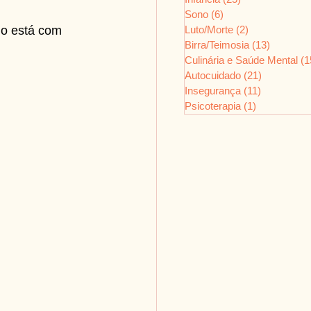
Sono
(6)
6 posts
do está com 
Luto/Morte
(2)
2 posts
Birra/Teimosia
(13)
13 posts
Culinária e Saúde Mental
(1
Autocuidado
(21)
21 posts
Insegurança
(11)
11 posts
Psicoterapia
(1)
1 post