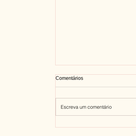
Comentários
Escreva um comentário
Como você deve tratar a si
mesmo(a)?