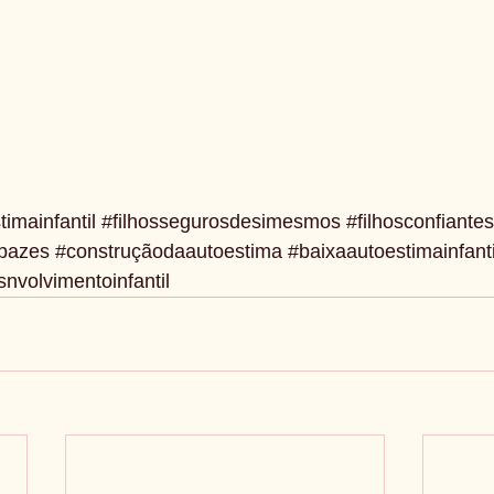
timainfantil
#filhossegurosdesimesmos
#filhosconfiantes
apazes
#construçãodaautoestima
#baixaautoestimainfanti
nvolvimentoinfantil