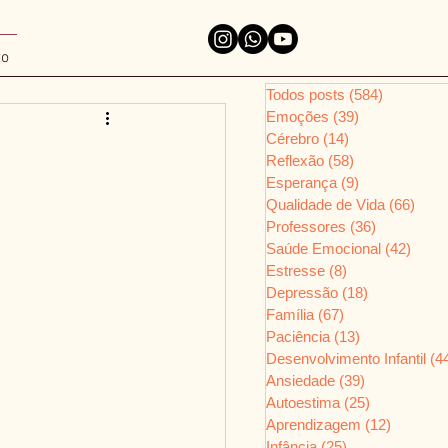
to
Todos posts
(584)
584 posts
Emoções
(39)
39 posts
Cérebro
(14)
14 posts
Reflexão
(58)
58 posts
Esperança
(9)
9 posts
Qualidade de Vida
(66)
66 p
Professores
(36)
36 posts
Saúde Emocional
(42)
42 po
Estresse
(8)
8 posts
Depressão
(18)
18 posts
Família
(67)
67 posts
Paciência
(13)
13 posts
Desenvolvimento Infantil
(4
Ansiedade
(39)
39 posts
Autoestima
(25)
25 posts
Aprendizagem
(12)
12 posts
Infância
(25)
25 posts