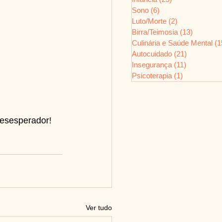
Sono
(6)
6 posts
Luto/Morte
(2)
2 posts
Birra/Teimosia
(13)
13 posts
Culinária e Saúde Mental
(1
Autocuidado
(21)
21 posts
Insegurança
(11)
11 posts
Psicoterapia
(1)
1 post
desesperador!
Ver tudo