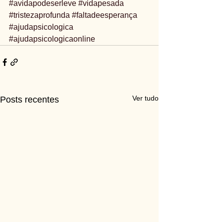
#avidapodeserleve
#vidapesada
#tristezaprofunda
#faltadeesperança
#ajudapsicologica
#ajudapsicologicaonline
Ver tudo
Posts recentes