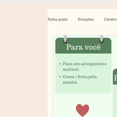
Todos posts
Emoções
Cérebr
Professores
Saúde Emociona
Desenvolvimento Infantil
Ansi
Sono
Luto/Morte
Birra/
Insegurança
Psicoterapia