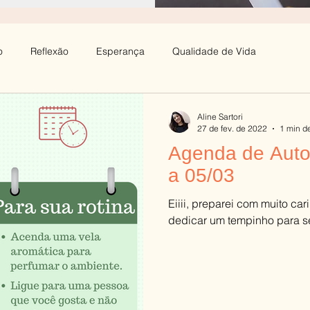
o
Reflexão
Esperança
Qualidade de Vida
l
Estresse
Depressão
Família
Paciência
Aline Sartori
27 de fev. de 2022
1 min de
Agenda de Auto
edade
Autoestima
Aprendizagem
Infância
a 05/03
Eiiii, preparei com muito ca
Teimosia
Culinária e Saúde Mental
Autocuidado
dedicar um tempinho para s