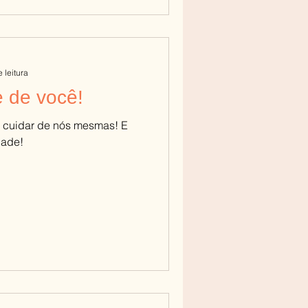
 leitura
 de você!
e cuidar de nós mesmas! E
dade!