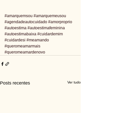
#amarquemsou
#amarquemeusou
#agendadeautocuidado
#amorproprio
#autoestima
#autoestimafeminina
#autoestimabaixa
#cuidardemim
#cuidardesi
#meamando
#queromeamarmais
#queromeamardenovo
Ver tudo
Posts recentes