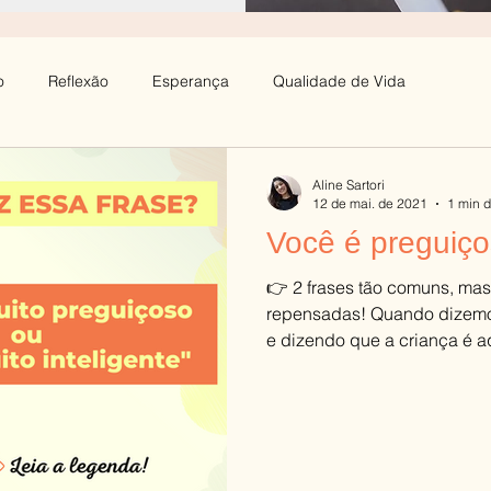
o
Reflexão
Esperança
Qualidade de Vida
l
Estresse
Depressão
Família
Paciência
Aline Sartori
12 de mai. de 2021
1 min d
Você é preguiç
edade
Autoestima
Aprendizagem
Infância
👉 2 frases tão comuns, mas
repensadas! Quando dizemos
e dizendo que a criança é aq
Teimosia
Culinária e Saúde Mental
Autocuidado