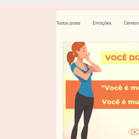
Todos posts
Emoções
Cérebr
Professores
Saúde Emociona
Desenvolvimento Infantil
Ansi
Sono
Luto/Morte
Birra/
Insegurança
Psicoterapia