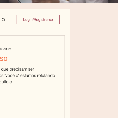
Login/Registre-se
e leitura
oso
 que precisam ser
 "você é" estamos rotulando
uilo e...