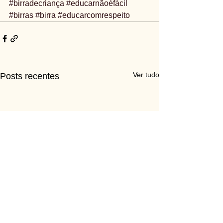
#birradecriança
#educarnãoéfácil
#birras
#birra
#educarcomrespeito
Ver tudo
Posts recentes