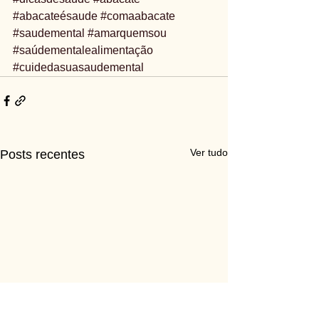
#abacateésaude
#comaabacate
#saudemental
#amarquemsou
#saúdementalealimentação
#cuidedasuasaudemental
Ver tudo
Posts recentes