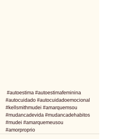
#autoestima
#autoestimafeminina
#autocuidado
#autocuidadoemocional
#kellsmithmudei
#amarquemsou
#mudancadevida
#mudancadehabitos
#mudei
#amarquemeusou
#amorproprio