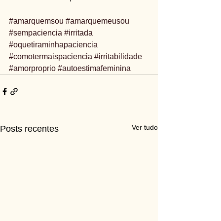
#amarquemsou
#amarquemeusou
#sempaciencia
#irritada
#oquetiraminhapaciencia
#comotermaispaciencia
#irritabilidade
#amorproprio
#autoestimafeminina
Ver tudo
Posts recentes